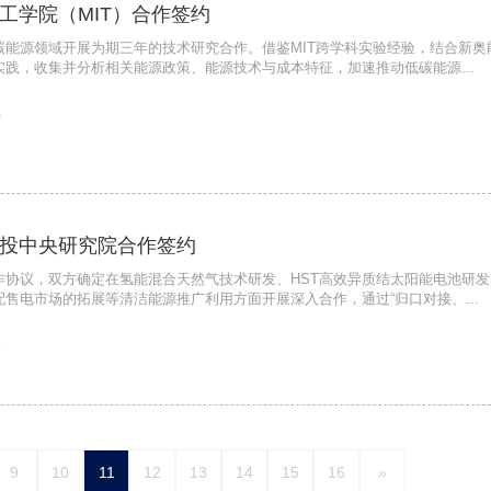
工学院（MIT）合作签约
碳能源领域开展为期三年的技术研究合作。借鉴MIT跨学科实验经验，结合新奥
实践，收集并分析相关能源政策、能源技术与成本特征，加速推动低碳能源...
0
投中央研究院合作签约
作协议，双方确定在氢能混合天然气技术研发、HST高效异质结太阳能电池研发
配售电市场的拓展等清洁能源推广利用方面开展深入合作，通过“归口对接、...
9
9
10
11
12
13
14
15
16
»