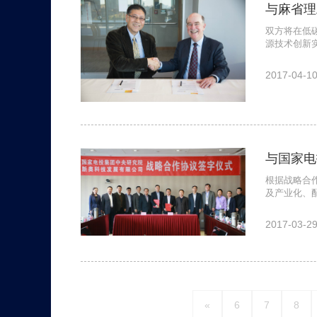
与麻省理
双方将在低
源技术创新
2017-04-1
与国家电
根据战略合
及产业化、
2017-03-2
«
6
7
8