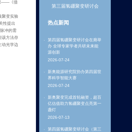
成果——《借
第三届氢硼聚变研讨会
核聚变实验
热点新闻
关性提出
长脉冲的需
但该方法存
第四届氢硼聚变研讨会在廊举
主动光学边
办 全球专家学者共研未来能
。
源创新
2026-07-24
新奥能源研究院协办第四届世
界科学智能大赛
2026-07-24
新奥聚变完成首轮融资，超百
亿估值助力氢硼聚变点亮第一
盏灯
2026-07-13
第四届氢硼聚变研讨会（第三