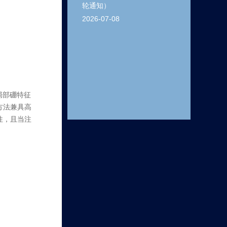
轮通知）
2026-07-08
局部硼特征
方法兼具高
性，且当注