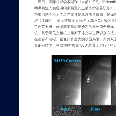
近日，国际权威学术期刊《自然》子刊《Scienti
助硼粉注入实现磁约束装置的主动光学边界识别》
精准识别等离子体边界尤其是最外闭合磁面，是保
堆（ITER）、演示核聚变反应堆（DEMO）等
了严苛要求。传统基于磁测量诊断的最外闭合磁面（
求。基于可见光相机的等离子体光学边界识别方法
在边界不清晰、图像计算量大的明显局限。新奥聚
界识别技术，并成功在“玄龙-50U”装置上进行