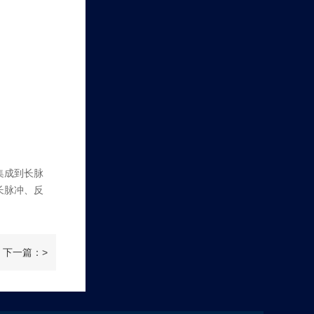
集成到长脉
长脉冲、反
下一篇：>