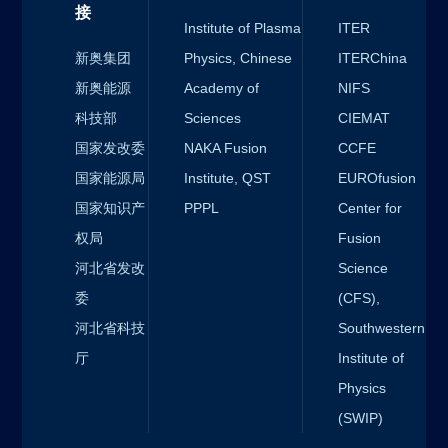
接
Institute of Plasma
ITER
新奥集团
Physics, Chinese
ITERChina
新奥能源
Academy of
NIFS
科技部
Sciences
CIEMAT
国家发改委
NAKA Fusion
CCFE
国家能源局
Institute, QST
EUROfusion
国家知识产
PPPL
Center for
权局
Fusion
河北省发改
Science
委
(CFS),
河北省科技
Southwestern
厅
Institute of
Physics
(SWIP)